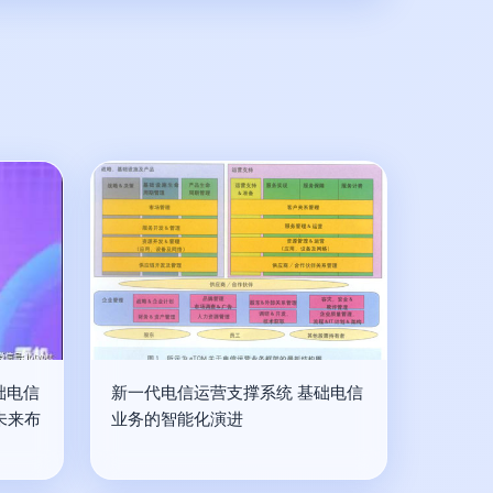
础电信
新一代电信运营支撑系统 基础电信
未来布
业务的智能化演进