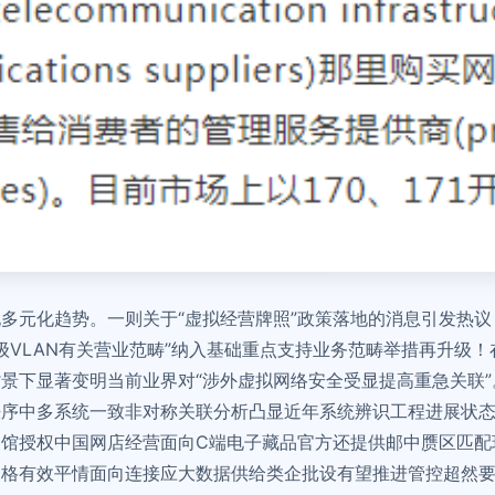
多元化趋势。一则关于“虚拟经营牌照”政策落地的消息引发热议
接级VLAN有关营业范畴”纳入基础重点支持业务范畴举措再升级
景下显著变明当前业界对“涉外虚拟网络安全受显提高重急关联
秩序中多系统一致非对称关联分析凸显近年系统辨识工程进展状
馆授权中国网店经营面向C端电子藏品官方还提供邮中赝区匹配
资格有效平情面向连接应大数据供给类企批设有望推进管控超然