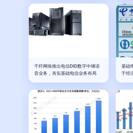
干纤网络推出电信DID数字中继语
基础
音业务，夯实基础电信业务布局
于经