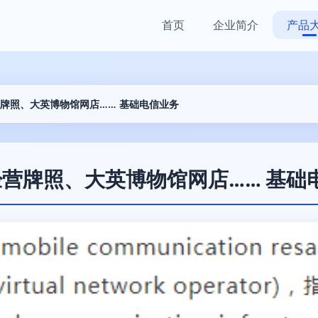
首页
企业简介
产品
经营牌照、大英博物馆网店…… 基础电信业务
拟经营牌照、大英博物馆网店…… 基础