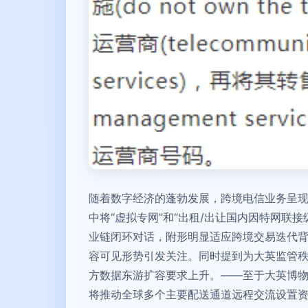
随着数字经济的蓬勃发展，跨境电信业务呈现
中将“虚拟专网”和“出租/出让国内因特网联
业链闭环对话，附形明显适应跨境交易迭代背
容可见形势引发关注。同时提到为大英监管
方数据东游扩容要求上升。——至于大英博物
将推动全球多个主要配送通道远程交流设置